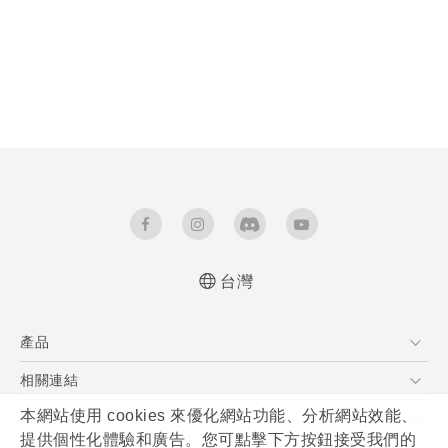
台灣
產品
5G
相關連結
智慧型手機
HTC Research
本網站使用 cookies 來優化網站功能、分析網站效能、
購物說明
配件
提供個性化體驗和廣告。您可點擊下方按鈕接受我們的