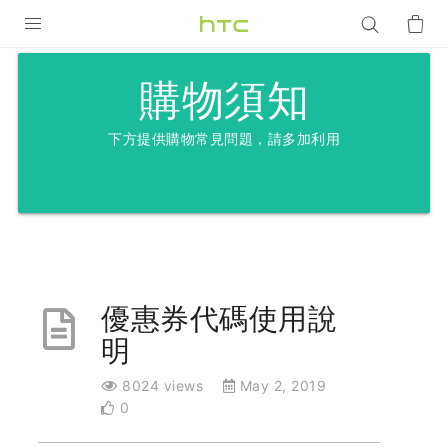
產品
購物須知
VIVE
下方提供購物常見問題，請多加利用
G REIGNS
智慧型手機
配件
VIVERSE
優惠券代碼使用說
優惠專區
明
焦點訊息
銷售門市
8024 views
May 2, 2019
校園專案
銷售通路
支援服務
0
企業採購
VIVELAND