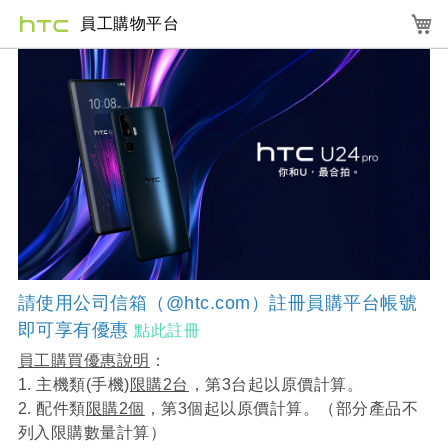
登入
請使用公司信箱（@htc.com）註冊員購平台帳號
即可享有優惠
點此註冊
員工購買優惠說明
：
1. 主機類(手機)
限購2台
，第3台起以原價計算。
2. 配件類
限購2個
，第3個起以原價計算。（部分產品不
列入限購數量計算）