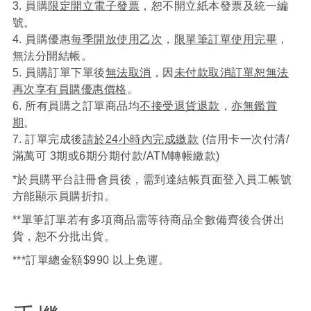
3. 員購
限定開立電子發票
，恕不開立紙本發票及統一編
號。
4. 員購優惠
每季開放使用乙次
，
限單筆訂單使用完畢
，
無法分開結帳。
5. 員購訂單下單後
無法取消
，因
未付款取消訂單恕無法
再次享有員購優惠價格
。
6. 所有員購之訂單商品均
不接受退貨退款
，
亦無鑑賞
期
。
7. 訂單完成後
請於24小時內完成繳款
(信用卡一次付清/
滿萬可 3期或6期分期付款/ATM轉帳繳款)
*於員購平台註冊會員後，需到達結帳頁面登入員工帳號
方能顯示員購折扣。
**單筆訂單若有多項商品需等待商品全數備齊後合併出
貨，恕不分批出貨。
***訂單總金額$990 以上免運。