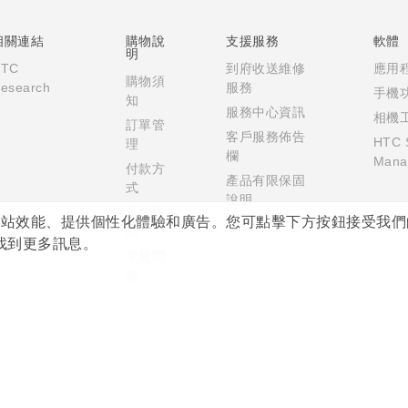
相關連結
購物說
支援服務
軟體
明
HTC
到府收送維修
應用
購物須
esearch
服務
手機
知
服務中心資訊
相機
訂單管
客戶服務佈告
HTC 
理
欄
Mana
付款方
產品有限保固
式
說明
售後服
析網站效能、提供個性化體驗和廣告。您可點擊下方按鈕接受我們的 co
務
找到更多訊息。
常見問
題