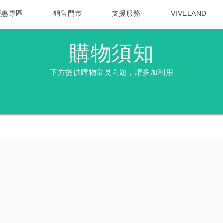
優惠專區
銷售門市
支援服務
VIVELAND
焦點訊息
智慧型手機
校園專案
銷售通路
配件
企業採購
購物須知
下方提供購物常見問題，請多加利用