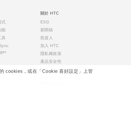
關於 HTC
程式
ESG
功能
新聞稿
工具
投資人
Sync
加入 HTC
ger
隱私權政策
產品安全性
Cookie
okies，或在「Cookie 喜好設定」上管
Security and Privacy
Whitepaper
© 2011-2026 HTC Corporation
HTC 法律文件
宏達國際電子股份有限公司 | 統一編號16003518